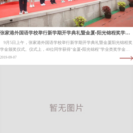
张家港外国语学校举行新学期开学典礼暨金厦•阳光锦程奖学金颁奖仪式
9月5日上午，张家港外国语学校举行新学期开学典礼暨金厦阳光锦程奖
学金颁奖仪式。仪式上，40位同学获得“金厦•阳光锦程”学业类奖学金，
100多位同学获得“金厦•阳光锦程”特别类奖学金。 （图片转自张…
2019-09-07