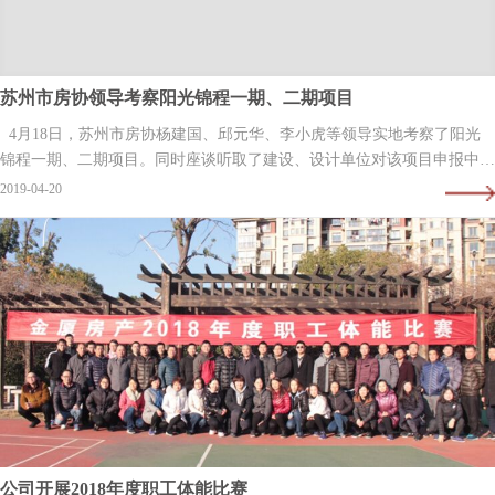
苏州市房协领导考察阳光锦程一期、二期项目
4月18日，苏州市房协杨建国、邱元华、李小虎等领导实地考察了阳光
锦程一期、二期项目。同时座谈听取了建设、设计单位对该项目申报中国
土木工程詹天佑奖优秀住宅小区的情况汇报。
2019-04-20
公司开展2018年度职工体能比赛