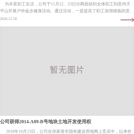
为丰富职工生活，公司于11月22、23日分两批组织全体职工到苏州天
平山开展户外徒步健身活动。通过活动，一是提高了职工加强锻炼的意
识，二是强化了团队意识，促进了职工之间的交流和沟通。
2018-12-18
公司获得2014-A09-B号地块土地开发使用权
2018年10月23日，公司在张家港市国有建设用地网上竞买中，以单价