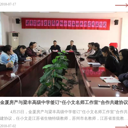
府副市长、市足球协会名誉主席赵建明出席活动并宣布比赛开幕。市体育
2018-07-17
局、足…
金厦房产与梁丰高级中学签订“任小文名师工作室”合作共建协议
4月25日，金厦房产与梁丰高级中学签订“任小文名师工作室”合作共
建协议，任小文是江苏省生物特级教师，苏州市名教师，江苏省首批教授
级中学高级教师，江苏省人民…
2018-07-02