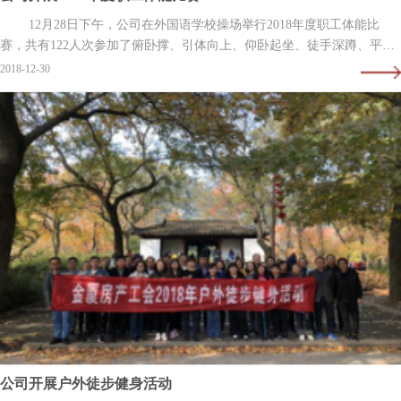
12月28日下午，公司在外国语学校操场举行2018年度职工体能比
赛，共有122人次参加了俯卧撑、引体向上、仰卧起坐、徒手深蹲、平板
撑、立定跳远、坐位体前屈、100米、拔河等…
2018-12-30
公司开展户外徒步健身活动