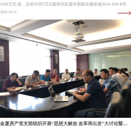
1056万元/亩，总价93387万元获得市区梁丰西路北侧张地2014-A09-B号地
块土地开发使用权。该地块面积为58955.9平方米，合88.4…
2018-10-23
金厦房产党支部组织开展“思想大解放 改革再出发”大讨论暨阅读交流活动