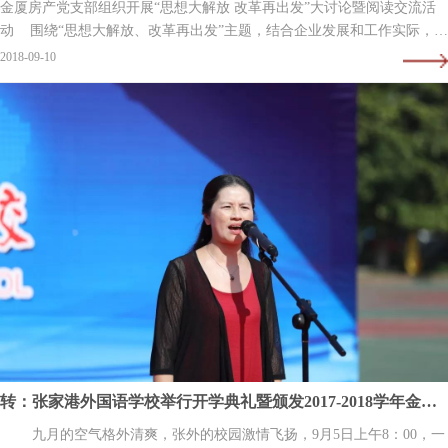
金厦房产党支部组织开展“思想大解放 改革再出发”大讨论暨阅读交流活
动 围绕“思想大解放、改革再出发”主题，结合企业发展和工作实际，金
厦房产党支部组织全体在职党员通过阅读《共产党宣言》、…
2018-09-10
转：张家港外国语学校举行开学典礼暨颁发2017-2018学年金厦阳光锦程奖学金仪式
九月的空气格外清爽，张外的校园激情飞扬，9月5日上午8：00，一