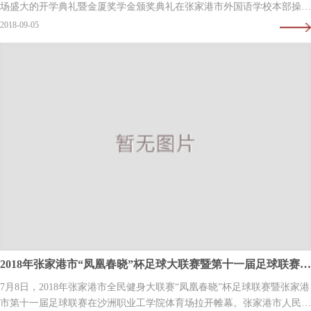
场盛大的开学典礼暨金厦奖学金颁奖典礼在张家港市外国语学校本部操场
举行，红地毯、颁奖礼，这是学校给予…
2018-09-05
2018年张家港市“凤凰春晓”杯足球大联赛暨第十一届足球联赛开幕
7月8日，2018年张家港市全民健身大联赛“凤凰春晓”杯足球联赛暨张家港
市第十一届足球联赛在沙洲职业工学院体育场拉开帷幕。张家港市人民政