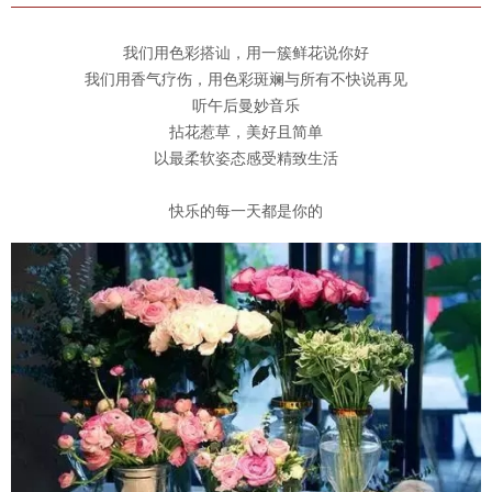
我们用色彩搭讪，用一簇鲜花说你好
我们用香气疗伤，用色彩斑斓与所有不快说再见
听午后曼妙音乐
拈花惹草，美好且简单
以最柔软姿态感受精致生活
快乐的每一天都是你的