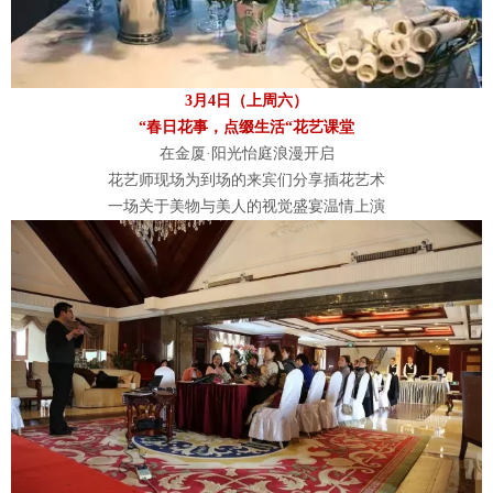
3月4日（上周六）
“春日花事，点缀生活“花艺课堂
在金厦·阳光怡庭浪漫开启
花艺师现场为到场的来宾们分享插花艺术
一场关于美物与美人的视觉盛宴温情上演